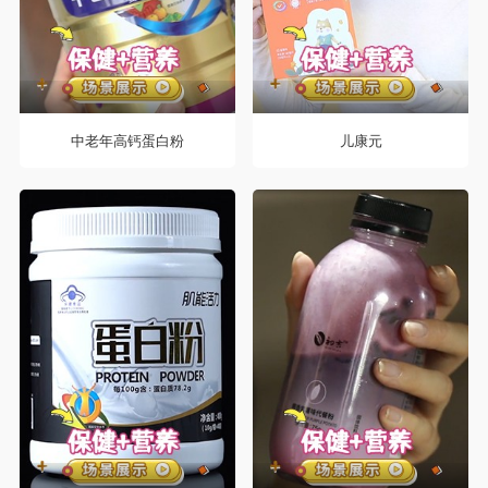
中老年高钙蛋白粉
儿康元