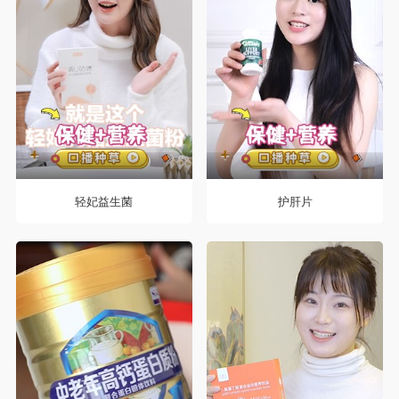
轻妃益生菌
护肝片