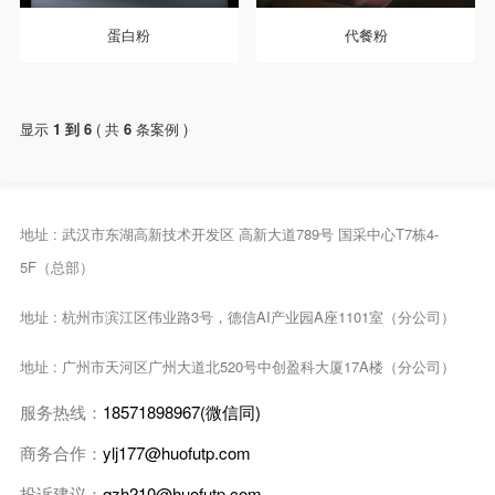
蛋白粉
代餐粉
显示
1 到 6
( 共
6
条案例 )
地址 : 武汉市东湖高新技术开发区 高新大道789号 国采中心T7栋4-
5F（总部）
地址 : 杭州市滨江区伟业路3号，德信AI产业园A座1101室（分公司）
地址 : 广州市天河区广州大道北520号中创盈科大厦17A楼（分公司）
服务热线：
18571898967(微信同)
商务合作：
ylj177@huofutp.com
投诉建议：
qzh210@huofutp.com